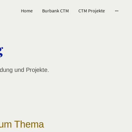
Home
Burbank CTM
CTM Projekte
g
ldung und Projekte.
 zum Thema