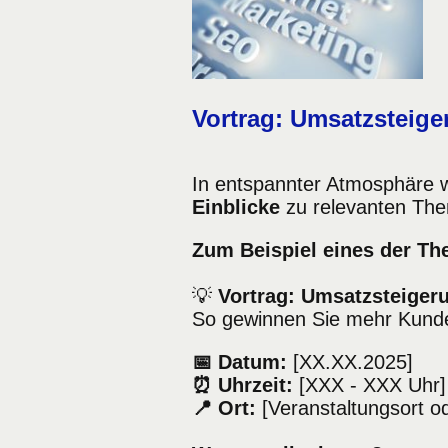
Vortrag: Umsatzsteige
In entspannter Atmosphäre w
Einblicke
zu relevanten Them
Zum Beispiel eines der T
💡
Vortrag:
Umsatzsteigeru
So gewinnen Sie mehr Kunden
📅 Datum:
[XX.XX.2025]
⏰ Uhrzeit:
[XXX - XXX Uhr]
📍 Ort:
[Veranstaltungsort od